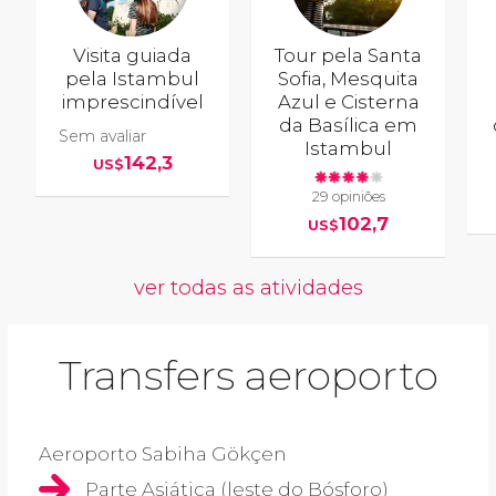
Visita guiada
Tour pela Santa
pela Istambul
Sofia, Mesquita
imprescindível
Azul e Cisterna
da Basílica em
Sem avaliar
Istambul
142,3
US$
29 opiniões
102,7
US$
ver todas as atividades
Transfers aeroporto
Aeroporto Sabiha Gökçen
Parte Asiática (leste do Bósforo)