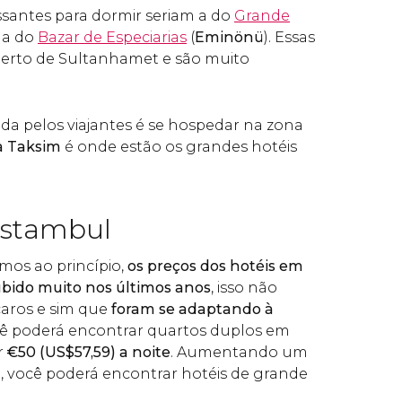
ssantes para dormir seriam a do
Grande
 a do
Bazar de Especiarias
(
Eminönü
). Essas
perto de Sultanhamet e são muito
da pelos viajantes é se hospedar na zona
a Taksim
é onde estão os grandes hotéis
Istambul
mos ao princípio,
os preços dos hotéis em
bido muito nos últimos anos
, isso não
caros e sim que
foram se adaptando à
cê poderá encontrar quartos duplos em
r
€
50 (
US$
57,59) a noite
. Aumentando um
 você poderá encontrar hotéis de grande