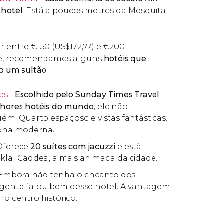
 hotel
. Está a poucos metros da Mesquita
ar entre
€
150 (
US$
172,77) e
€
200
ite, recomendamos alguns
hotéis que
mo um sultão
:
es
-
Escolhido pelo Sunday Times Travel
hores hotéis do mundo
, ele não
m. Quarto espaçoso e vistas fantásticas.
zona moderna.
Oferece
20 suítes com jacuzzi
e está
iklal Caddesi, a mais animada da cidade.
Embora não tenha o encanto dos
a gente falou bem desse hotel. A vantagem
no centro histórico.