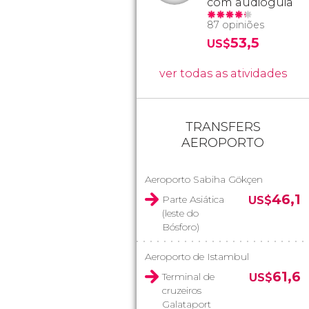
com audioguia
87 opiniões
53,5
US$
ver todas as atividades
TRANSFERS
AEROPORTO
Aeroporto Sabiha Gökçen
46,1
Parte Asiática
US$
(leste do
Bósforo)
Aeroporto de Istambul
61,6
Terminal de
US$
cruzeiros
Galataport