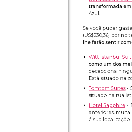
transformada em
Azul.
Se você puder gast
(
US$
230,36) por no
lhe farão sentir co
Witt Istanbul Suit
como um dos mel
decepciona ningué
Está situado na 
Tomtom Suites
- 
situado na rua Ist
Hotel Sapphire
- 
anteriores, muit
é sua localização 