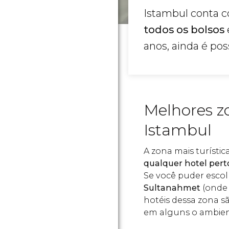
Istambul conta
todos os bolsos
anos, ainda é pos
Melhores z
Istambul
A zona mais turísti
qualquer hotel perto
Se você puder escol
Sultanahmet
(onde
hotéis dessa zona s
em alguns o ambient