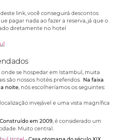
deste link, você conseguirá descontos
 que pagar nada ao fazer a reserva, já que o
do diretamente no hotel
ul
endados
r onde se hospedar em Istambul, muita
s são nossos hotéis preferidos.
Na faixa
 a noite
, nós escolheríamos os seguintes:
ocalização invejável e uma vista magnífica
Construído em 2009
, é considerado um
idade. Muito central.
bul Hotel
-
Casa otomana do século XIX