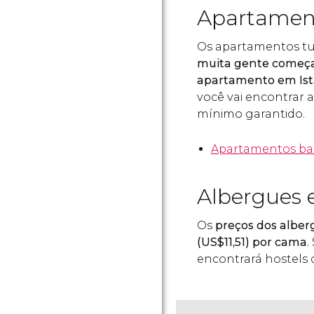
Apartamen
Os apartamentos tur
muita gente começa
apartamento em Is
você vai encontrar
mínimo garantido.
Apartamentos ba
Albergues 
Os
preços dos alb
(
US$
11,51) por cama
.
encontrará hostels 