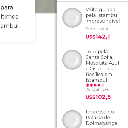
 para
Visita guiada
pela Istambul
ltimos
imprescindível
stambul.
Sem avaliar
142,1
US$
Tour pela
Santa Sofia,
Mesquita Azul
e Cisterna da
Basílica em
Istambul
29 opiniões
102,5
US$
Ingresso do
Palácio de
Dolmabahçe