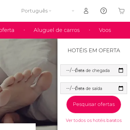
Português
oferta
Aluguel de carros
Voos
O seu carrinho está vazio
HOTÉIS EM OFERTA
Data de chegada
Data de saída
Pesquisar ofertas
Ver todos os hotéis baratos