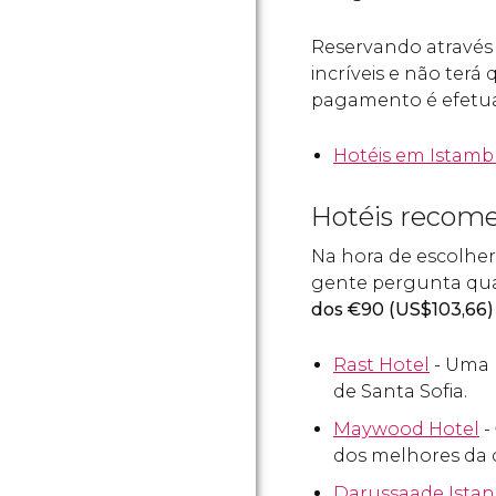
Reservando através 
incríveis e não terá
pagamento é efetua
Hotéis em Istamb
Hotéis recom
Na hora de escolhe
gente pergunta quai
dos
€
90 (
US$
103,66)
Rast Hotel
- Uma l
de Santa Sofia.
Maywood Hotel
-
dos melhores da c
Darussaade Istan