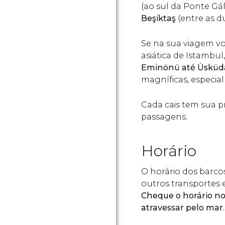
(ao sul da Ponte Gál
Beşiktaş
(entre as d
Se na sua viagem vo
asiática de Istambul,
Eminönü até Üsküd
magníficas, especia
Cada cais tem sua pr
passagens.
Horário
O horário dos barco
outros transportes 
Cheque o horário nos
atravessar pelo mar
.