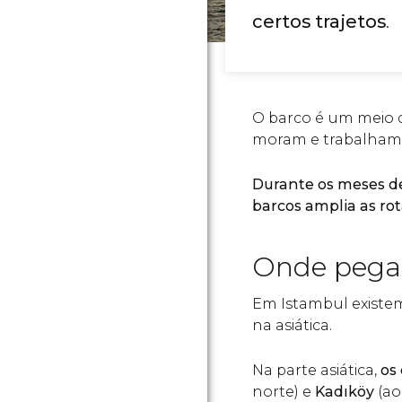
certos trajetos
.
O barco é um meio d
moram e trabalham 
Durante os meses de
barcos amplia as ro
Onde pegar
Em Istambul existem
na asiática.
Na parte asiática,
os 
norte) e
Kadıköy
(ao