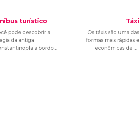
nibus turístico
Táxi
cê pode descobrir a
Os táxis são uma das
gia da antiga
formas mais rápidas e
onstantinopla a bordo
econômicas de se
 ônibus turístico de
deslocar por Istambul. O
stambul de uma forma
preço de um trajeto
nfortável e prática. É
normal pelo centro da
ma ótima opção para
cidade varia entre 8TRY
plorar a cidade ao seu
e 12TRY.
sto.