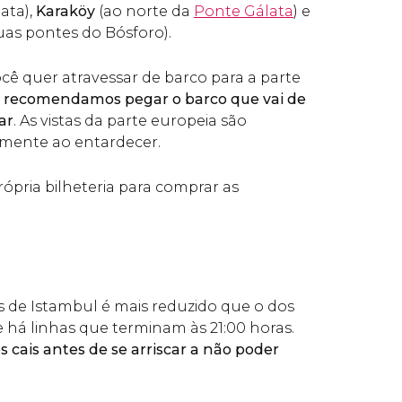
ata),
Karaköy
(ao norte da
Ponte Gálata
) e
uas pontes do Bósforo).
cê quer atravessar de barco para a parte
recomendamos pegar o barco que vai de
ar
. As vistas da parte europeia são
lmente ao entardecer.
ópria bilheteria para comprar as
s de Istambul é mais reduzido que o dos
e há linhas que terminam às 21:00 horas.
 cais antes de se arriscar a não poder