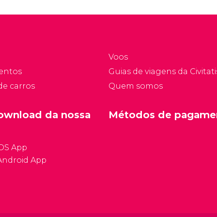
Voos
entos
Guias de viagens da Civitati
de carros
Quem somos
ownload da nossa
Métodos de pagame
iOS App
Android App
Condições ge