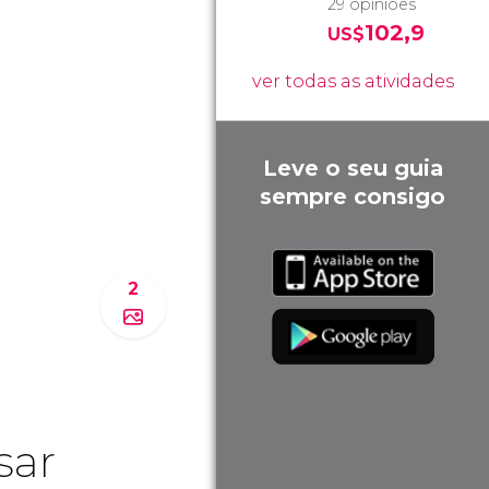
29 opiniões
102,9
US$
ver todas as atividades
Leve o seu guia
sempre consigo
2
sar