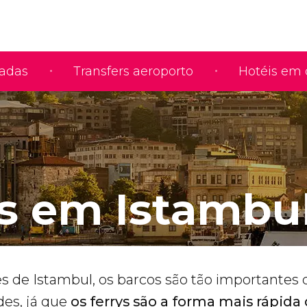
iadas
Transfers aeroporto
Hotéis em 
s em Istambu
es de Istambul, os barcos são tão importantes
es, já que
os ferrys são a forma mais rápida 