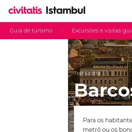
Guia de turismo
Excursões e visitas gu
Transporte
Barco
Para os habitant
metrô ou os bond