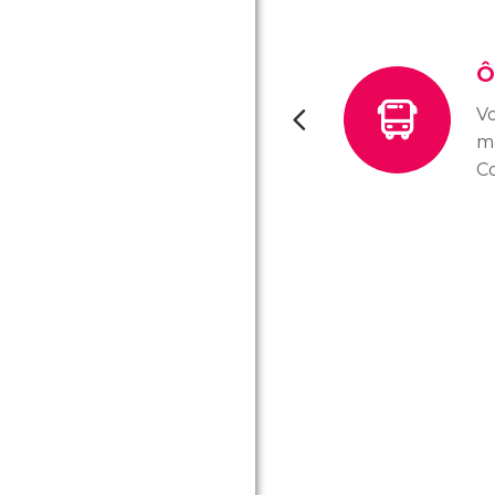
Ô
Vo
ma
C
do
I
co
u
ex
go