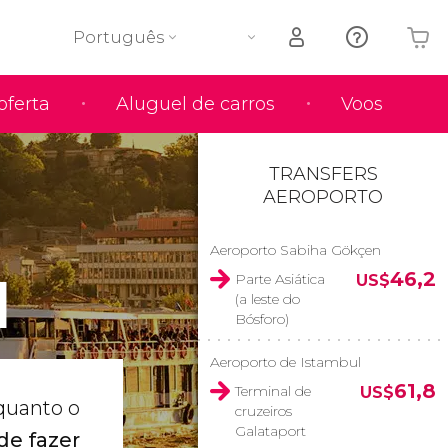
Português
oferta
Aluguel de carros
Voos
O seu carrinho está vazio
TRANSFERS
AEROPORTO
Aeroporto Sabiha Gökçen
l
46,2
Parte Asiática
US$
(a leste do
Bósforo)
Aeroporto de Istambul
61,8
Terminal de
US$
 quanto o
cruzeiros
Galataport
de fazer