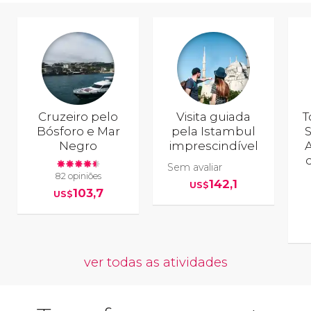
Cruzeiro pelo
Visita guiada
T
Bósforo e Mar
pela Istambul
S
Negro
imprescindível
A
Sem avaliar
82 opiniões
142,1
US$
103,7
US$
ver todas as atividades