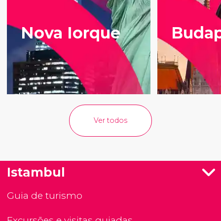
Nova Iorque
Budap
Ver todos
Istambul
Guia de turismo
Excursões e visitas guiadas