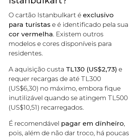
Istanbulkart?
O cartão Istanbulkart é
exclusivo
para turistas
e é identificado pela sua
cor vermelha
. Existem outros
modelos e cores disponíveis para
residentes.
A aquisição custa
TL
130 (
US$
2,73)
e
requer recargas de até
TL
300
(
US$
6,30) no máximo, embora fique
inutilizável quando se atingem
TL
500
(
US$
10,51) recarregados.
É recomendável
pagar em dinheiro
,
pois, além de não dar troco, há poucas