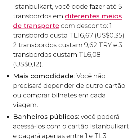
Istanbulkart, você pode fazer até 5
transbordos em
diferentes meios
de transporte
com desconto: 1
transbordo custa
TL
16,67 (
US$
0,35),
2 transbordos custam 9,62 TRY e 3
transbordos custam
TL
6,08
(
US$
0,12).
Mais comodidade
: Você não
precisará depender de outro cartão
ou comprar bilhetes em cada
viagem.
Banheiros públicos
: você poderá
acessá-los com o cartão Istanbulkart
e pagará apenas entre 1 e
TL
3