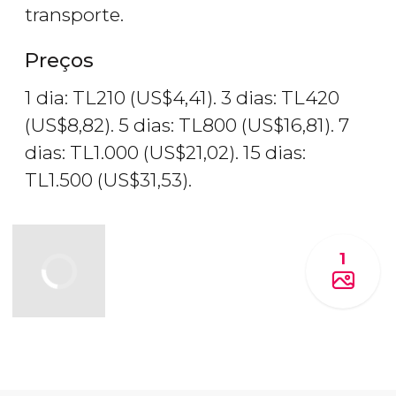
transporte.
Preços
1 dia:
TL
210 (
US$
4,41). 3 dias:
TL
420
(
US$
8,82). 5 dias:
TL
800 (
US$
16,81). 7
dias:
TL
1.000 (
US$
21,02). 15 dias:
TL
1.500 (
US$
31,53).
1