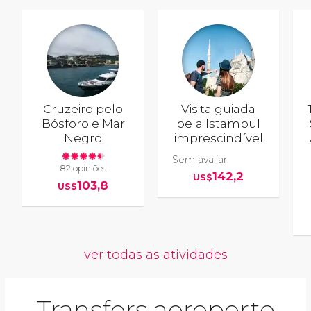
Cruzeiro pelo
Visita guiada
Bósforo e Mar
pela Istambul
Negro
imprescindível
Sem avaliar
82 opiniões
142,2
US$
103,8
US$
ver todas as atividades
Transfers aeroporto